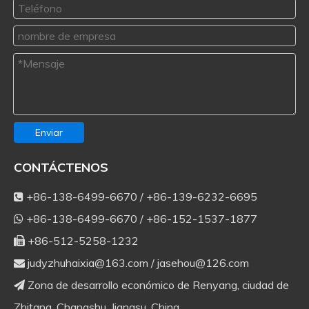
Enviar
CONTÁCTENOS
+86-138-6499-6670 / +86-139-6232-6695

+86-138-6499-6670 / +86-152-1537-1877

+86-512-5258-1232

judyzhuhaixia@163.com
/
jasehou@126.com

Zona de desarrollo económico de Renyang, ciudad de

Zhitang, Changshu, Jiangsu, China