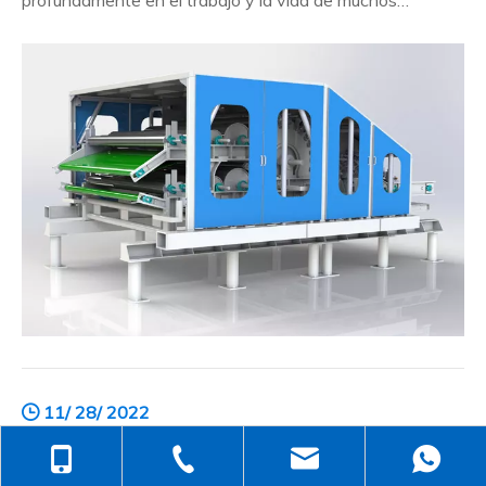
profundamente en el trabajo y la vida de muchos
consumidores, pocas personas se dan cuenta de su
vasta existencia.Entonces, ¿cuál es el uso de los
materiales no tejidos? Aquí está el resumen: ¿Cuál es el
uso de los materiales no tejidos? ¿Por qué comprar
tapetes no tejidos?
11/ 28/ 2022
¿Cuál es el encanto de los productos no tejidos?