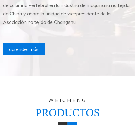
de columna vertebral en la industria de maquinaria no tejida
d
de China y ahora la unidad de vicepresidente de la
d
Asociación no tejida de Changshu.
A
aprender más
WEICHENG
PRODUCTOS