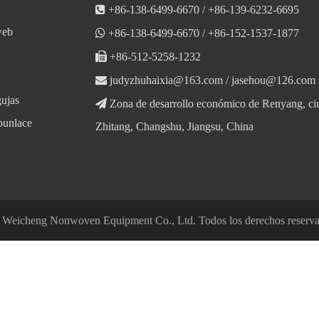

+86-138-6499-6670 / +86-139-6232-6695
web

+86-138-6499-6670 / +86-152-1537-1877

+86-512-5258-1232

judyzhuhaixia@163.com
/
jasehou@126.com
gujas

Zona de desarrollo económico de Renyang, ci
punlace
Zhitang, Changshu, Jiangsu, China
Weicheng Nonwoven Equipment Co., Ltd. Todos los derechos reserv