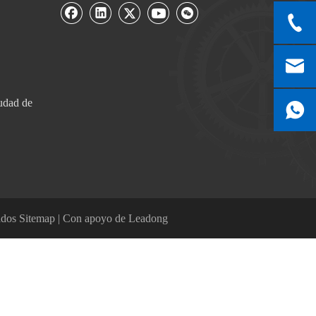
udad de
ados
Sitemap
| Con apoyo de
Leadong