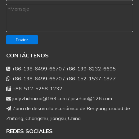
Enviar
CONTÁCTENOS
+86-138-6499-6670 / +86-139-6232-6695

+86-138-6499-6670 / +86-152-1537-1877

+86-512-5258-1232

judyzhuhaixia@163.com
/
jasehou@126.com

Zona de desarrollo económico de Renyang, ciudad de

Zhitang, Changshu, Jiangsu, China
REDES SOCIALES