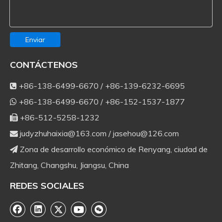
Enviar
CONTÁCTENOS
+86-138-6499-6670 / +86-139-6232-6695

+86-138-6499-6670 / +86-152-1537-1877

+86-512-5258-1232

judyzhuhaixia@163.com
/
jasehou@126.com

Zona de desarrollo económico de Renyang, ciudad de

Zhitang, Changshu, Jiangsu, China
REDES SOCIALES