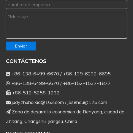
Enviar
CONTÁCTENOS
+86-138-6499-6670 / +86-139-6232-6695

+86-138-6499-6670 / +86-152-1537-1877

+86-512-5258-1232

judyzhuhaixia@163.com
/
jasehou@126.com

Zona de desarrollo económico de Renyang, ciudad de

Zhitang, Changshu, Jiangsu, China