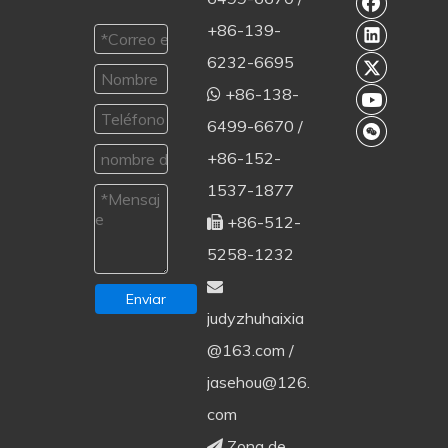
+86-139-
6232-6695
+86-138-

6499-6670 /
+86-152-
1537-1877
+86-512-

5258-1232

Enviar
judyzhuhaixia
@163.com
/
jasehou@126.
com
Zona de
