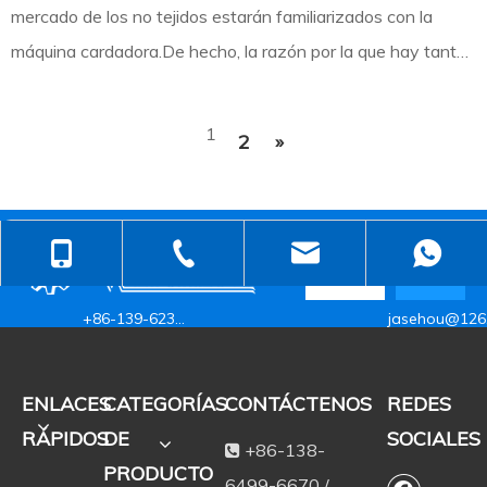
mercado de los no tejidos estarán familiarizados con la
máquina cardadora.De hecho, la razón por la que hay tantos
productos no tejidos de alta calidad en el mercado se debe
en gran parte a las máquinas de cardado de alta
1
2
»
calidad.Entonces, ¿cuál es el uso de tales instrumentos?
Aquí está el
+86-138-6499-6670
+86-512-5258-1232
judyzhuhaix
+86-139-6232-6695
jasehou@126
ENLACES
CATEGORÍAS
CONTÁCTENOS
REDES
RÁPIDOS
DE
SOCIALES
+86-138-

PRODUCTO
6499-6670 /