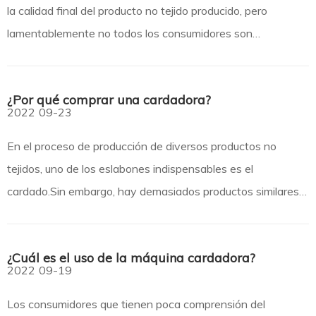
la calidad final del producto no tejido producido, pero
lamentablemente no todos los consumidores son
conscientes de ello.Entonces, ¿por qué necesita una
máquina cardadora? Aquí está el resumen: ¿Cuáles son las
¿Por qué comprar una cardadora?
ventajas de una máquina cardadora? ¿Por qué necesita una
2022
09-23
máquina cardadora?
En el proceso de producción de diversos productos no
tejidos, uno de los eslabones indispensables es el
cardado.Sin embargo, hay demasiados productos similares
en el mercado y los consumidores deben hacer un uso
completo de sus mentes y sabiduría para tomar
¿Cuál es el uso de la máquina cardadora?
decisiones.Entonces, ¿por qué los consumidores compran
2022
09-19
máquinas cardadoras? Aquí está el resumen:
Los consumidores que tienen poca comprensión del