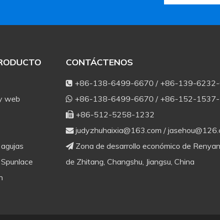
PRODUCTO
CONTÁCTENOS
+86-138-6499-6670 / +86-139-6232

 y web
+86-138-6499-6670 / +86-152-1537

+86-512-5258-1232

judyzhuhaixia@163.com
/
jasehou@126

 agujas
Zona de desarrollo económico de Renyan

 Spunlace
de Zhitang, Changshu, Jiangsu, China
n