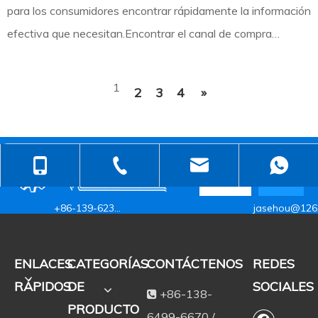
para los consumidores encontrar rápidamente la información
efectiva que necesitan.Encontrar el canal de compra
correcto puede hacer que toda la transacción sea más
efectiva con menos esfuerzo.Entonces, ¿dónde pueden los
1
2
3
4
»
consumidores comprar máquinas spunlace de alta calidad?H
+86-138-6499-6670
+86-512-5258-1232
judyzhuhaix
+86-139-6232-6695
jasehou@126
ENLACES
CATEGORÍAS
CONTÁCTENOS
REDES
RÁPIDOS
DE
SOCIALES
+86-138-

PRODUCTO
6499-6670 /