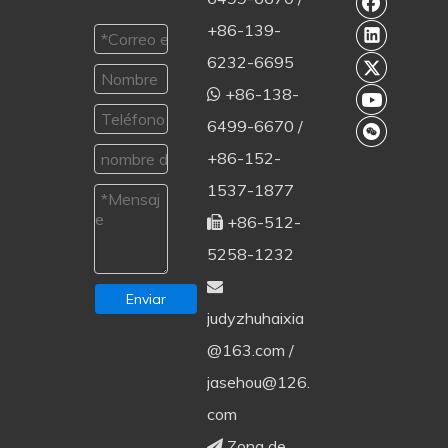
+86-139-
6232-6695
+86-138-

6499-6670 /
+86-152-
1537-1877
+86-512-

5258-1232

Enviar
judyzhuhaixia
@163.com
/
jasehou@126.
com
Zona de
