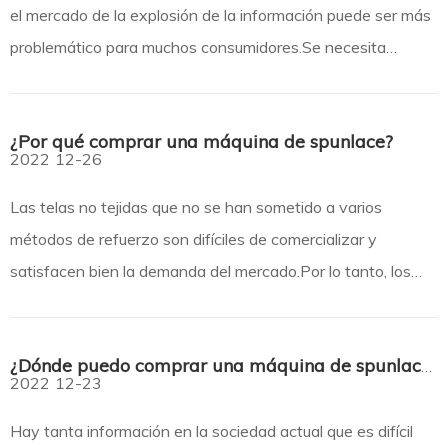
el mercado de la explosión de la información puede ser más
problemático para muchos consumidores.Se necesita
sabiduría para encontrar el instrumento de procesamiento
no tejido adecuado entre los muchos productos.Entonces,
¿Por qué comprar una máquina de spunlace?
¿por qué los consumidores compran máquinas de encaje
2022
12-26
hilado? Aquí está el resumen: ¿Por qué comprar una sp
Las telas no tejidas que no se han sometido a varios
métodos de refuerzo son difíciles de comercializar y
satisfacen bien la demanda del mercado.Por lo tanto, los
consumidores que tienen mayores requisitos para los
productos no tejidos comprarán equipos de procesamiento
¿Dónde puedo comprar una máquina de spunlace de buena calidad?
de alta calidad.Entonces, ¿por qué los consumidores
2022
12-23
compran máquinas de encaje hilado?H
Hay tanta información en la sociedad actual que es difícil