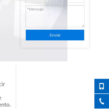
Enviar
cir
e
ento.