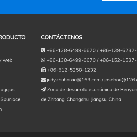
PRODUCTO
CONTÁCTENOS
+86-138-6499-6670 / +86-139-6232

 y web
+86-138-6499-6670 / +86-152-1537

+86-512-5258-1232

judyzhuhaixia@163.com
/
jasehou@126

 agujas
Zona de desarrollo económico de Renyan

 Spunlace
de Zhitang, Changshu, Jiangsu, China
n