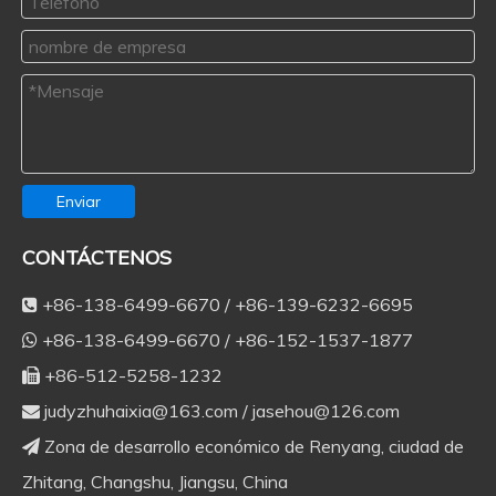
Enviar
CONTÁCTENOS
+86-138-6499-6670 / +86-139-6232-6695

+86-138-6499-6670 / +86-152-1537-1877

+86-512-5258-1232

judyzhuhaixia@163.com
/
jasehou@126.com

Zona de desarrollo económico de Renyang, ciudad de

Zhitang, Changshu, Jiangsu, China