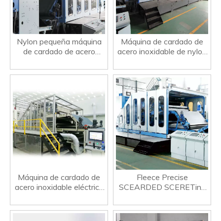
Nylon pequeña máquina
Máquina de cardado de
de cardado de acero
acero inoxidable de nylon
inoxidable poliéster no
Industria no tejida
tejido
Máquina de cardado de
Fleece Precise
acero inoxidable eléctrico
SCEARDED SCERETing
viscoso Máquina de aguja
Machine Línea de aguja
de aguja
ALTA Velocidad