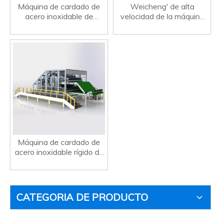
Máquina de cardado de
Weicheng' de alta
acero inoxidable de
velocidad de la máquina
eficiencia industrial cilindro
de cardado estable del
doble doffer doble
acero inoxidable del
algodón de los PP
Máquina de cardado de
acero inoxidable rígido de
algodón Poliéster no
tejido PP
CATEGORIA DE PRODUCTO