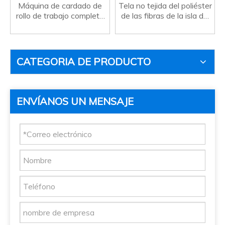
Máquina de cardado de
Tela no tejida del poliéster
rollo de trabajo completo
de las fibras de la isla del
de buena orden de fibra
mar de la máquina de
Máquina de cardado de
cardado del metal del
doble cilindro doble Doffer
buen orden del vellón
CATEGORIA DE PRODUCTO
ENVÍANOS UN MENSAJE