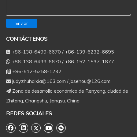
Enviar
CONTÁCTENOS
+86-138-6499-6670 / +86-139-6232-6695

+86-138-6499-6670 / +86-152-1537-1877

+86-512-5258-1232

judyzhuhaixia@163.com
/
jasehou@126.com

Zona de desarrollo económico de Renyang, ciudad de

Zhitang, Changshu, Jiangsu, China
REDES SOCIALES