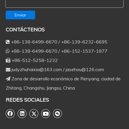
Enviar
CONTÁCTENOS
+86-138-6499-6670 / +86-139-6232-6695

+86-138-6499-6670 / +86-152-1537-1877

+86-512-5258-1232

judyzhuhaixia@163.com
/
jasehou@126.com

Zona de desarrollo económico de Renyang, ciudad de

Zhitang, Changshu, Jiangsu, China
REDES SOCIALES