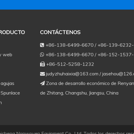
PRODUCTO
CONTÁCTENOS
+86-138-6499-6670 / +86-139-6232

 y web
+86-138-6499-6670 / +86-152-1537

+86-512-5258-1232

judyzhuhaixia@163.com
/
jasehou@126

 agujas
Zona de desarrollo económico de Renyan

 Spunlace
de Zhitang, Changshu, Jiangsu, China
n
cheng Nonwoven Equipment Co., Ltd. Todos los derechos re