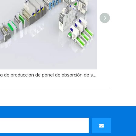
Línea de producción de panel de absorción de sonido de poliéster
Línea de produ