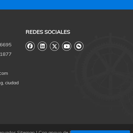
REDES SOCIALES
-6695
-1877
.com
g, ciudad
servados
Sitemap
| Con apoyo de
Leadong