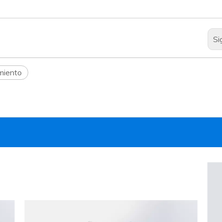
Si
imiento