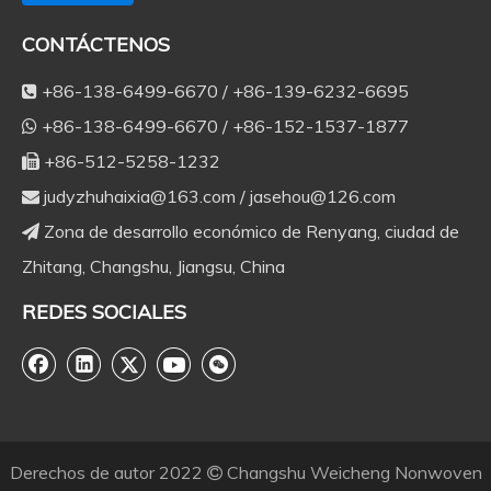
CONTÁCTENOS
+86-138-6499-6670 / +86-139-6232-6695

+86-138-6499-6670 / +86-152-1537-1877

+86-512-5258-1232

judyzhuhaixia@163.com
/
jasehou@126.com

Zona de desarrollo económico de Renyang, ciudad de

Zhitang, Changshu, Jiangsu, China
REDES SOCIALES
Derechos de autor
2022
Changshu Weicheng Nonwoven
